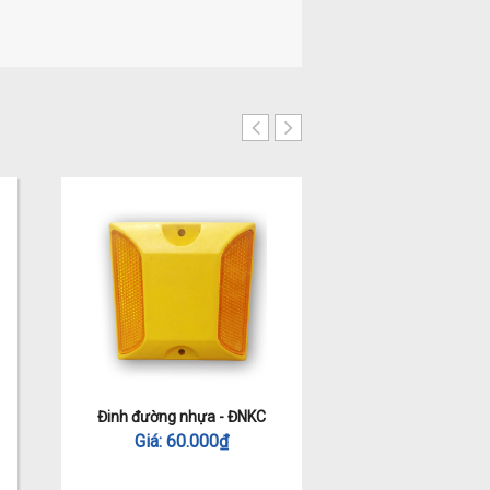
Đinh đường nhựa - ĐNKC
Đinh đường nhô
Giá:
60.000
₫
Giá:
140.