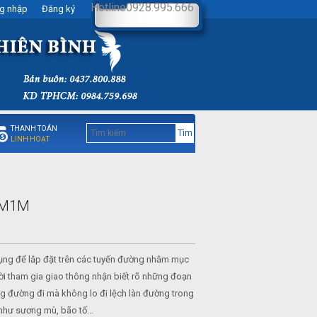
Hotline0928.995.666
g nhập
Đăng ký
THANH TOÁN
Tìm
LINH HOẠT
3M1M
ng để lắp đặt trên các tuyến đường nhằm mục
ời tham gia giao thông nhận biết rõ những đoạn
g đường đi mà không lo đi lệch làn đường trong
 như sương mù, bão tố...