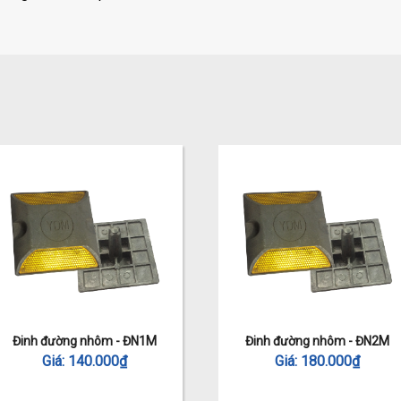
n
Đinh đường nhôm - ĐN1M
Đinh đường nhôm - ĐN2M
Giá:
140.000
₫
Giá:
180.000
₫