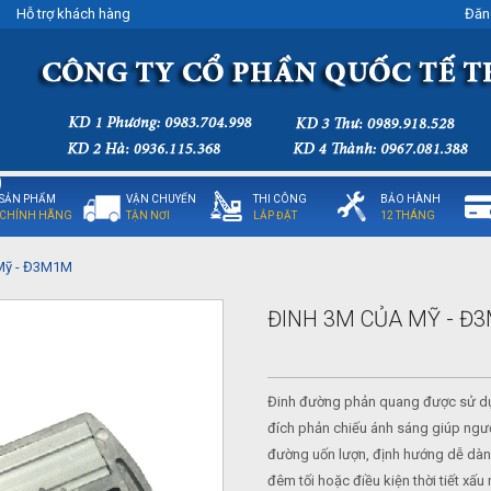
Hỗ trợ khách hàng
Đăn
SẢN PHẨM
VẬN CHUYỂN
THI CÔNG
BẢO HÀNH
CHÍNH HÃNG
TẬN NƠI
LẮP ĐẶT
12 THÁNG
Mỹ - Đ3M1M
ĐINH 3M CỦA MỸ - Đ
Đinh đường phản quang được sử dụ
đích phản chiếu ánh sáng giúp ngư
đường uốn lượn, định hướng dễ dàn
đêm tối hoặc điều kiện thời tiết xấu