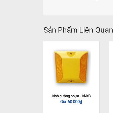
Sản Phẩm Liên Qua
ờng nhôm - ĐN2M
Đinh đường nhựa - ĐNKC
180.000
₫
Giá:
60.000
₫