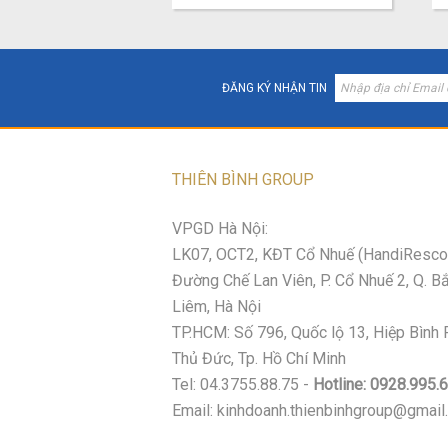
ĐĂNG KÝ NHẬN TIN
THIÊN BÌNH GROUP
VPGD Hà Nội:
LK07, OCT2, KĐT Cổ Nhuế (HandiResco
Đường Chế Lan Viên, P. Cổ Nhuế 2, Q. B
Liêm, Hà Nội
TP.HCM: Số 796, Quốc lộ 13, Hiệp Bình
Thủ Đức, Tp. Hồ Chí Minh
Tel: 04.3755.88.75 -
Hotline: 0928.995.
Email: kinhdoanh.thienbinhgroup@gmai