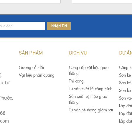
NHẬN TIN
SẢN PHẨM
DỊCH VỤ
DỰ Á
Gương cầu lồi
Cung cấp vật liệu giao
Công tr
thông
),
Vật liệu phản quang
Sơn kẻ
Thi công
ắc Từ
Sơn kẻ
Tư vấn thiết kế công trình
Sơn kẻ
Sản xuất vật liệu giao
 Phước,
Sơn vạ
thông
Lắp đặt
Tư vấn hệ thống giám sát
666
Lắp đặt
l.com
Lắp đặ