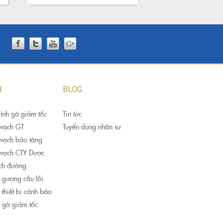
N
BLOG
ình gờ giảm tốc
Tin tức
 vạch GT
Tuyển dụng nhân sự
 vạch bảo tàng
 vạch CTY Dược
ch đường
 gương cầu lồi
 thiết bị cảnh báo
t gờ giảm tốc