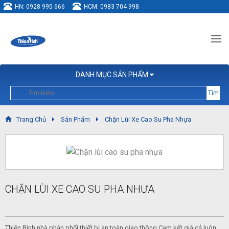
HN:
0928 995 666
HCM:
0983 704 998
DANH MỤC SẢN PHẨM
Tìm
Thiên Bình group | Chuyên cung cấp thiết bị, phụ kiện giao thông
Trang Chủ
Sản Phẩm
Chặn Lùi Xe Cao Su Pha Nhựa
CHẶN LÙI XE CAO SU PHA NHỰA
Thiên Bình nhà phân phối thiết bị an toàn giao thông.Cam kết giá cả luôn