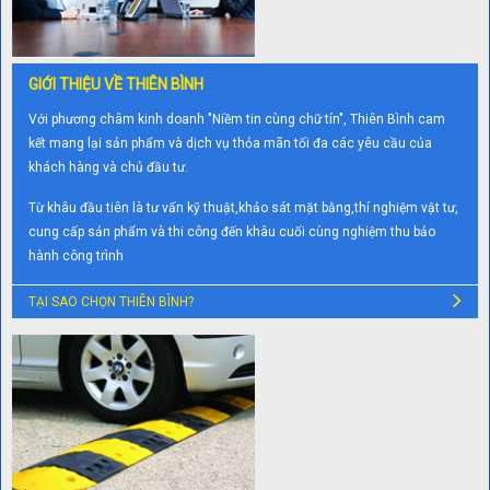
GIỚI THIỆU VỀ THIÊN BÌNH
Với phương châm kinh doanh "Niềm tin cùng chữ tín", Thiên Bình cam
kết mang lại sản phẩm và dịch vụ thỏa mãn tối đa các yêu cầu của
khách hàng và chủ đầu tư.
Từ khâu đầu tiên là tư vấn kỹ thuật,khảo sát mặt bằng,thí nghiệm vật tư,
cung cấp sản phẩm và thi công đến khâu cuối cùng nghiệm thu bảo
hành công trình
TẠI SAO CHỌN THIÊN BÌNH?