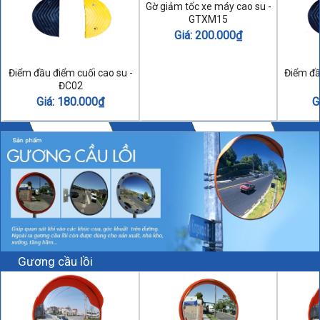
Gờ giảm tốc xe máy cao su -
GTXM15
Giá:
200.000
₫
Điểm đầu điểm cuối cao su -
Điểm đầ
ĐC02
Giá:
180.000
₫
G
Gương cầu lồi