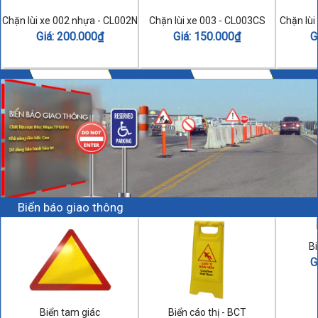
Chặn lùi xe 002 nhựa - CL002N
Chặn lùi xe 003 - CL003CS
Chặn lùi
Giá:
200.000
₫
Giá:
150.000
₫
G
Biển báo giao thông
Bi
G
Biển tam giác
Biển cáo thị - BCT