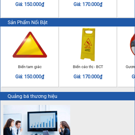
Giá:
150.000
₫
Giá:
170.000
₫
Sản Phẩm Nổi Bật
Biển tam giác
Biển cáo thị - BCT
Gương
Giá:
150.000
₫
Giá:
170.000
₫
G
Quảng bá thương hiệu